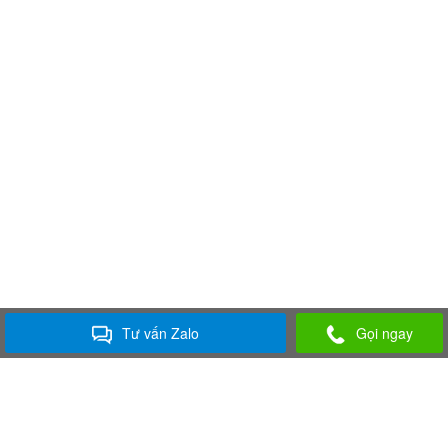
Tư vấn Zalo
Gọi ngay
ÂM THANH ÁNH SÁNG LÂM ĐỒNG
Chuyên cung cấp và cho thuê thiết bị âm thanh, ánh sáng, màn hình led,