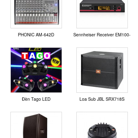
PHONIC AM-642D
Sennheiser Receiver EM100-
G3
Đèn Tago LED
Loa Sub JBL SRX718S