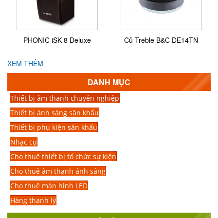
PHONIC iSK 8 Deluxe
Củ Treble B&C DE14TN
XEM THÊM
DANH MỤC
Thiết bị âm thanh chuyên nghiệp
Thiết bị ánh sáng sân khấu
Thiết bị phụ kiện sân khấu
Nhạc cụ
Cho thuê thiết bị tổ chức sự kiện
Cho thuê âm thanh ánh sáng
Cho thuê màn hình LED
Hàng thanh lý