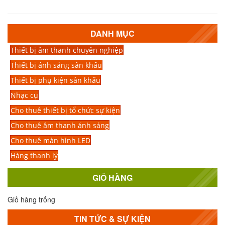
DANH MỤC
Thiết bị âm thanh chuyên nghiệp
Thiết bị ánh sáng sân khấu
Thiết bị phụ kiện sân khấu
Nhạc cụ
Cho thuê thiết bị tổ chức sự kiện
Cho thuê âm thanh ánh sáng
Cho thuê màn hình LED
Hàng thanh lý
GIỎ HÀNG
Giỏ hàng trống
TIN TỨC & SỰ KIỆN