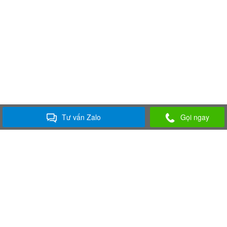
Tư vấn Zalo
Gọi ngay
ÂM THANH ÁNH SÁNG LÂM ĐỒNG
Chuyên cung cấp và cho thuê thiết bị âm thanh, ánh sáng, màn hình led,
nhà bạt không gian dàn thép, dù bạt không gian và các trang thiết bị thiết
bị tổ chức sự kiện chuyên nghiệp.
Công Ty TNHH TM-DV TÂN NHẬT MINH.
MST: 5801318989