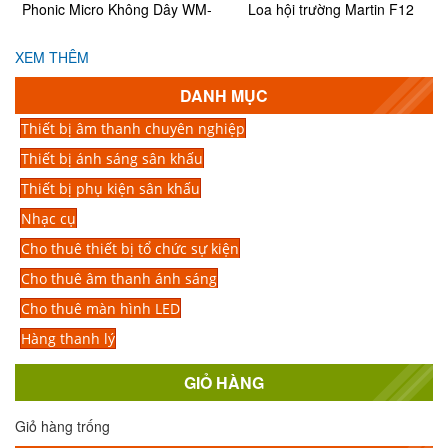
Phonic Micro Không Dây WM-
Loa hội trường Martin F12
1S
chính hãng
XEM THÊM
DANH MỤC
Thiết bị âm thanh chuyên nghiệp
Thiết bị ánh sáng sân khấu
Thiết bị phụ kiện sân khấu
Nhạc cụ
Cho thuê thiết bị tổ chức sự kiện
Cho thuê âm thanh ánh sáng
Cho thuê màn hình LED
Hàng thanh lý
GIỎ HÀNG
Giỏ hàng trống