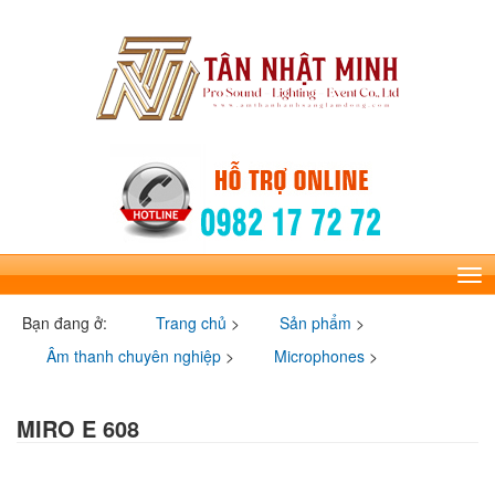
Tog
nav
Bạn đang ở:
Trang chủ
>
Sản phẩm
>
Âm thanh chuyên nghiệp
>
Microphones
>
Miro E 608
MIRO E 608