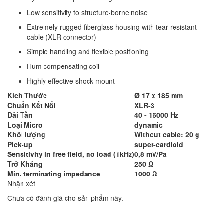
Low sensitivity to structure-borne noise
Extremely rugged fiberglass housing with tear-resistant
cable (XLR connector)
Simple handling and flexible positioning
Hum compensating coil
Highly effective shock mount
Kích Thước
Ø 17 x 185 mm
Chuẩn Kết Nối
XLR-3
Dải Tần
40 - 16000 Hz
Loại Micro
dynamic
Khối lượng
Without cable: 20 g
Pick-up
super-cardioid
Sensitivity in free field, no load (1kHz)
0,8 mV/Pa
Trở Kháng
250 Ω
Min. terminating impedance
1000 Ω
Nhận xét
Chưa có đánh giá cho sản phẩm này.