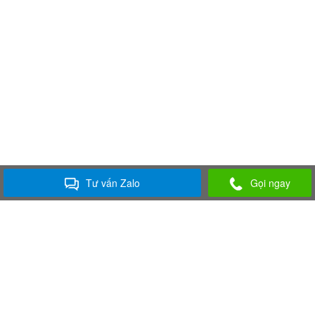
Tư vấn Zalo
Gọi ngay
ÂM THANH ÁNH SÁNG LÂM ĐỒNG
Chuyên cung cấp và cho thuê thiết bị âm thanh, ánh sáng, màn hình led,
nhà bạt không gian dàn thép, dù bạt không gian và các trang thiết bị thiết
bị tổ chức sự kiện chuyên nghiệp.
Công Ty TNHH TM-DV TÂN NHẬT MINH.